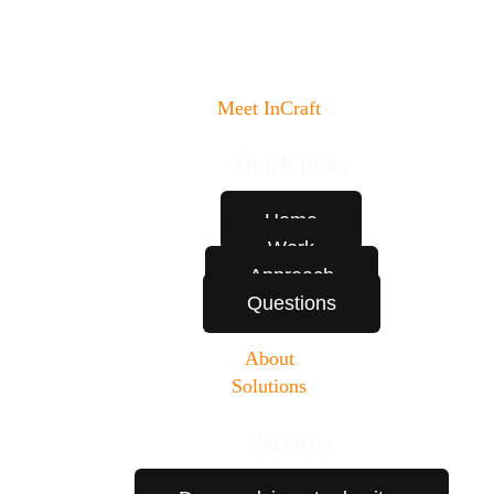
Meet InCraft
Quick links
Home
Work
Approach
Questions
About
Solutions
Serviços