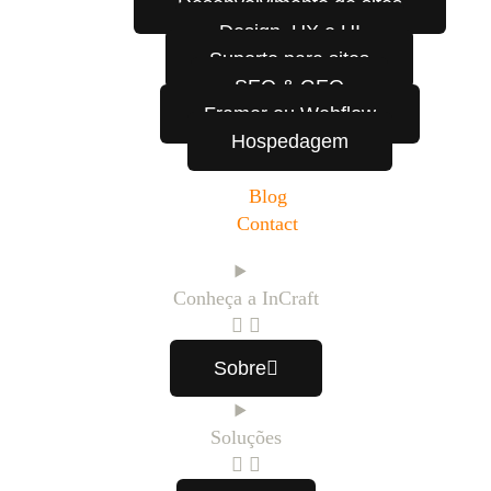
Desenvolvimento de sites
Design, UX e UI
Suporte para sites
SEO & GEO
Framer ou Webflow
Hospedagem
Blog
Contact
Conheça a InCraft
Sobre
Soluções