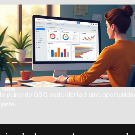
No painel do GSC, cada alerta é uma oportunida
juste.