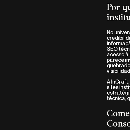
Por q
instit
No univers
credibili
informaç
SEO técni
acesso à 
parece in
quebrados
visibilida
A InCraft
sites ins
estratégi
técnica, 
Começ
Conso