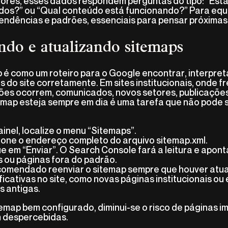
ores, esses dados respondem perguntas do tipo: “Es
os?” ou “Qual conteúdo está funcionando?” Para equi
endências e padrões, essenciais para pensar próximas
ndo e atualizando sitemaps
 é como um roteiro para o Google encontrar, interpreta
 do site corretamente. Em sites institucionais, onde 
ões ocorrem, comunicados, novos setores, publicações 
emap esteja sempre em dia é uma tarefa que não pode 
ainel, localize o menu “Sitemaps”.
ione o endereço completo do arquivo sitemap.xml.
ue em “Enviar”. O Search Console fará a leitura e apon
s ou páginas fora do padrão.
comendado reenviar o sitemap sempre que houver atu
ificativas no site, como novas páginas institucionais ou
s antigas.
emap bem configurado, diminui-se o risco de páginas i
 despercebidas.