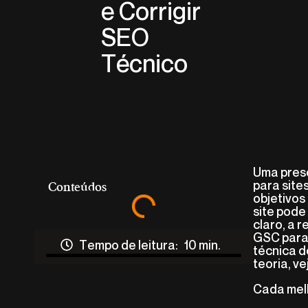
e Corrigir
SEO
Técnico
Uma prese
para site
Conteúdos
objetivos
site pode
claro, a 
GSC para 
Tempo de leitura:
10
min.
técnica d
teoria, v
Cada melh