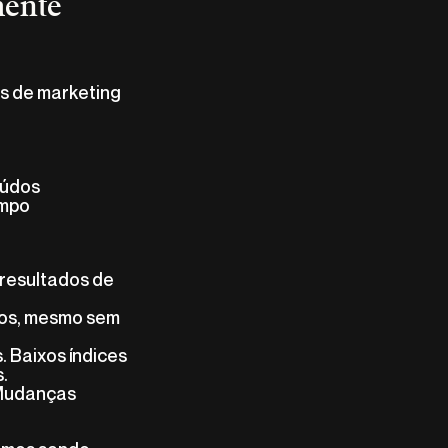
mente
is de marketing
eúdos
empo
 resultados de
dos, mesmo sem
. Baixos índices
s.
 Mudanças