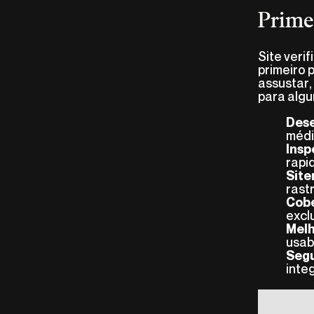
Prime
Site veri
primeiro 
assustar,
para alg
Des
médi
Insp
rapi
Site
rast
Cobe
excl
Melh
usab
Segu
inte