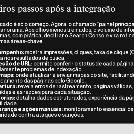
iros passos após a integração
ficado é só o começo. Agora, o chamado “painel principa
panorama. Aos olhos menos treinados, o volume de in
 mas, com prática, decifrar o Search Console vira rotin
umas áreas-chave:
mostra impressões, cliques, taxa de clique (
empenho:
a nos resultados de busca.
permite conferir o status de cada página
eção de URL:
damente problemas de indexação.
onde atualizar e enviar mapas do site, facilitand
maps:
reamento das páginas pelo Google.
revela erros de rastreamento, páginas válidas,
rtura:
uídas e as razões para cada situação.
detalha dados estruturados, experiência da pág
orias:
ilidade.
monitoramento essencial pa
rança e ações manuais:
gridade contra ataques e sanções.