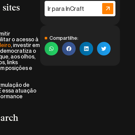
sites
Ir para InCraft
mitir
Compartilhe:
litar o acesso à
leiro
, investir em
e democratiza o
que, aos olhos,
s, links
am posições e
ormulação de
 É essa atuação
erformance
earch