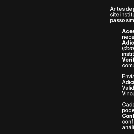
Antes de 
site inst
passo sim
Aces
nece
Adic
(
doma
inst
Veri
comu
Envi
Adic
Vali
Vinc
Cada
pode
Conf
conf
anál