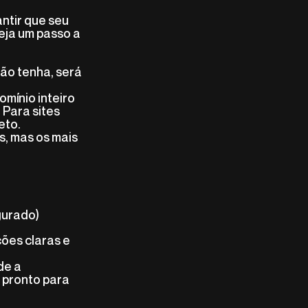
ntir que seu
Veja um passo a
ão tenha, será
omínio inteiro
. Para sites
eto.
s, mas os mais
gurado)
ões claras e
de a
 pronto para