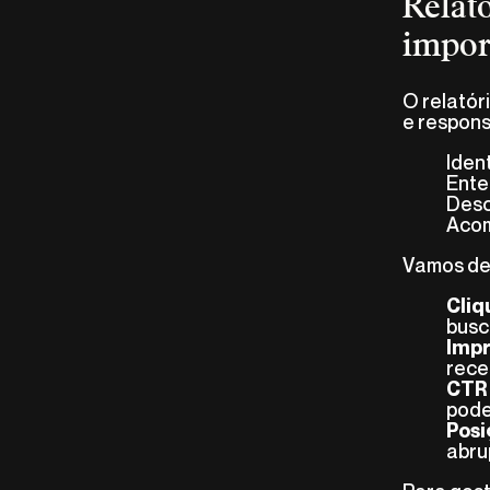
Relat
impor
O relatór
e responsá
Iden
Ente
Desc
Acom
Vamos des
Cliq
busc
Impr
rece
CTR 
pode
Posi
abru