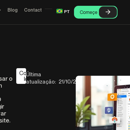
Blog
Contact
PT
Começe
Continue
Última
sar o
lendo
atualização:
21/10/2025
h
O
ir
rar
ite.