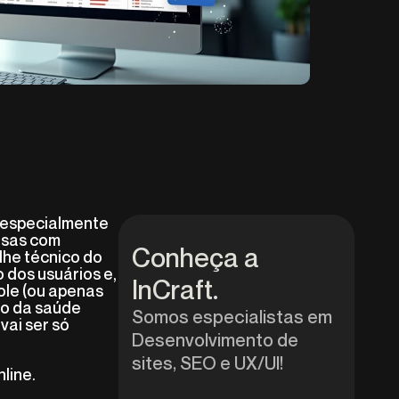
, especialmente
resas com
Conheça a
lhe técnico do
 dos usuários e,
InCraft.
ole (ou apenas
ão da saúde
Somos especialistas em
vai ser só
Desenvolvimento de
sites, SEO e UX/UI!
line.