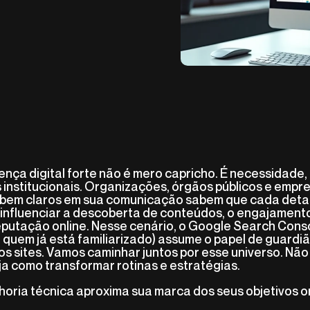
nça digital forte não é mero capricho. É necessidade
s institucionais. Organizações, órgãos públicos e emp
 bem claros em sua comunicação sabem que cada deta
 influenciar a descoberta de conteúdos, o engajamento
reputação online. Nesse cenário, o Google Search Cons
quem já está familiarizado) assume o papel de guardi
os sites. Vamos caminhar juntos por esse universo. Não 
eja como transformar rotinas e estratégias.
oria técnica aproxima sua marca dos seus objetivos on