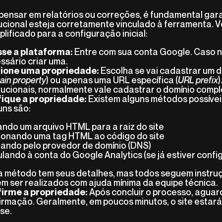
pensar em relatórios ou correções, é fundamental gara
itucional esteja corretamente vinculado à ferramenta. 
plificado para a configuração inicial:
Entre com sua conta Google. Caso n
se a plataforma:
ssário criar uma.
Escolha se vai cadastrar um d
ione uma propriedade:
in property
) ou apenas uma URL específica (
URL prefix
)
itucionais, normalmente vale cadastrar o domínio compl
Existem alguns métodos possívei
fique a propriedade:
ns são:
ando um arquivo HTML para a raiz do site
ionando uma tag HTML ao código do site
dando pelo provedor de domínio (DNS)
ulando à conta do Google Analytics (se já estiver confi
 método tem seus detalhes, mas todos seguem instruç
m ser realizados com ajuda mínima da equipe técnica.
Após concluir o processo, aguar
irme a propriedade:
irmação. Geralmente, em poucos minutos, o site estará
ise.