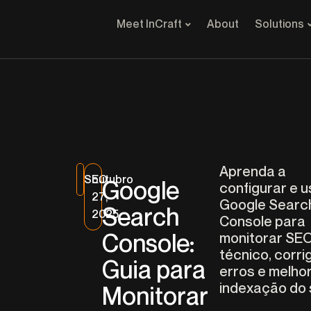
Meet InCraft
About
Solutions
Aprenda a
SEO
outubro
Google
configurar e u
27,
Google Searc
Search
2025
Console para
Console:
monitorar SE
técnico, corrig
Guia para
erros e melho
indexação do s
Monitorar