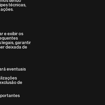
tamos sendo
pes técnicas,
 ações.
r e exibir os
frequentes
legais, garantir
ser deixada de
tará eventuais
alizações
 exclusão de
mportantes