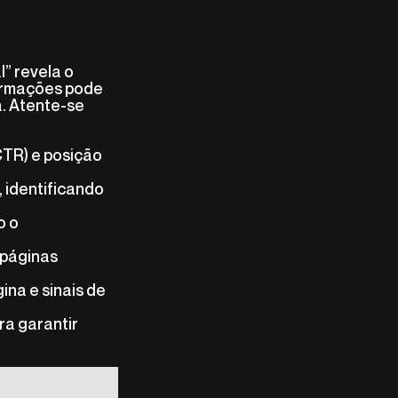
l” revela o
formações pode
a. Atente-se
CTR) e posição
, identificando
o o
 páginas
ina e sinais de
ra garantir