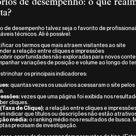
órios de desempenho: o que real
ta?
io de desempenho talvez seja o favorito de profissiona
veis técnicos. Ali é possível:
tificar os termos que mais atraem visitantes ao site
nder a relação entre cliques e impressões
obrir oportunidades não exploradas para novos cont
panhar variações de posição e volume ao longo do t
trinchar os principais indicadores:
quantas vezes os usuários acessaram o site pelos
ues:
a.
vezes que uma página foi exibida nos resulta
essões:
ber cliques.
a relação entre cliques e impressões
(Taxa de Clique):
m indicar que títulos ou descrições não estão atrativo
o ranking médio nos resultados de busca.
ção média:
ptas precisam de investigação.