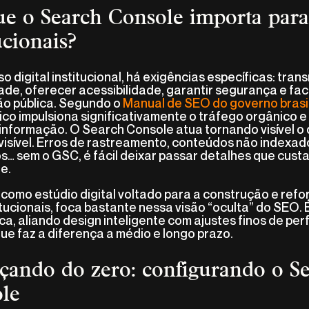
ue o Search Console importa para 
ucionais?
o digital institucional, há exigências específicas: trans
dade, oferecer acessibilidade, garantir segurança e faci
ão pública. Segundo o
Manual de SEO do governo brasi
co impulsiona significativamente o tráfego orgânico 
informação. O Search Console atua tornando visível o 
visível. Erros de rastreamento, conteúdos não indexado
… sem o GSC, é fácil deixar passar detalhes que cust
de.
, como estúdio digital voltado para a construção e ref
titucionais, foca bastante nessa visão “oculta” do SEO.
ca, aliando design inteligente com ajustes finos de p
que faz a diferença a médio e longo prazo.
ando do zero: configurando o S
le