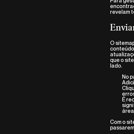
Para gest
encontrad
revelam t
Envia
O sitemap
conteúdos
atualizaç
que o sit
lado.
No p
Adic
Cliq
erro
É re
sign
área
Com o sit
passarem