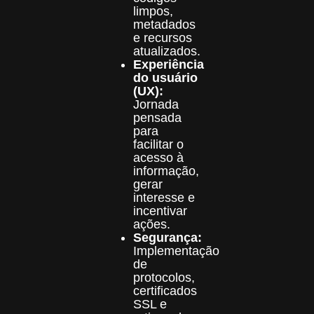
limpos,
metadados
e recursos
atualizados.
Experiência
do usuário
(UX):
Jornada
pensada
para
facilitar o
acesso à
informação,
gerar
interesse e
incentivar
ações.
Segurança:
Implementação
de
protocolos,
certificados
SSL e