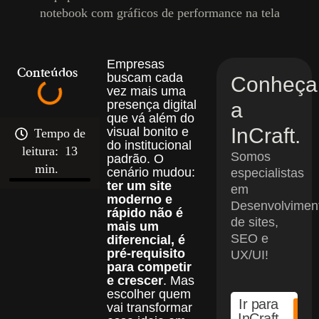
Empresas
Conteúdos
buscam cada
Conheça
vez mais uma
presença digital
a
que vá além do
InCraft.
visual bonito e
Tempo de
do institucional
leitura:
13
Somos
padrão. O
min.
cenário mudou:
especialistas
ter um site
em
moderno e
Desenvolvimen
rápido não é
de sites,
mais um
SEO e
diferencial, é
pré-requisito
UX/UI!
para competir
e crescer
. Mas
escolher quem
Ir para
vai transformar
InCraft