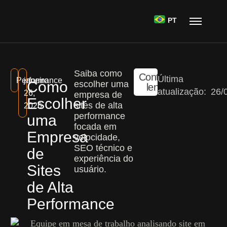
PT
Saiba como
Continue
Última
Performance
janeiro
Como
escolher uma
lendo
atualização:
26/
26,
empresa de
Escolher
sites de alta
2026
performance
uma
focada em
Empresa
velocidade,
SEO técnico e
de
experiência do
Sites
usuário.
de Alta
Performance