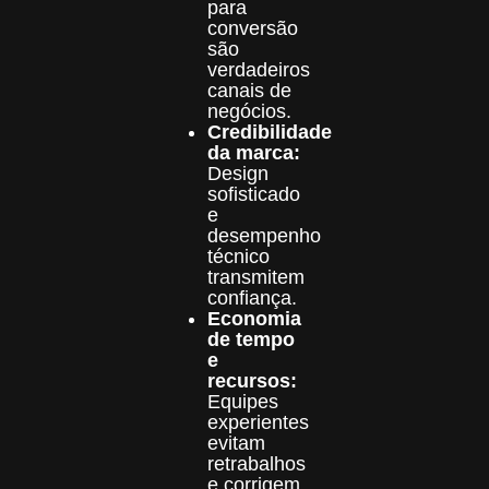
para
conversão
são
verdadeiros
canais de
negócios.
Credibilidade
da marca:
Design
sofisticado
e
desempenho
técnico
transmitem
confiança.
Economia
de tempo
e
recursos:
Equipes
experientes
evitam
retrabalhos
e corrigem