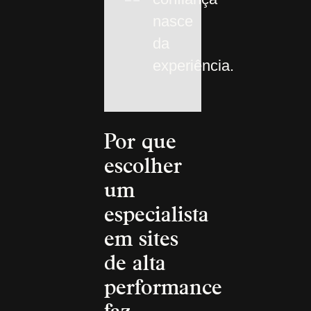
nasce
da
experiência.
Por que
escolher
um
especialista
em sites
de alta
performance
faz