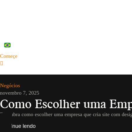
PT
Começe
Negócios
novembro 7, 2025
Como Escolher uma Empre
Descubra como escolher uma empresa que cria site com desi
Continue lendo