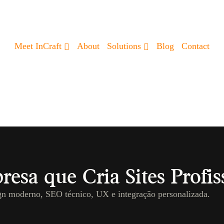
Meet InCraft
About
Solutions
Blog
Contact
sa que Cria Sites Profis
gn moderno, SEO técnico, UX e integração personalizada.