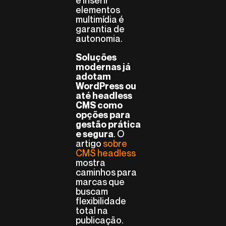
e inserir
elementos
multimídia é
garantia de
autonomia.
Soluções
modernas já
adotam
WordPress ou
até headless
CMS como
opções para
gestão prática
. O
e segura
artigo
sobre
CMS headless
mostra
caminhos para
marcas que
buscam
flexibilidade
total na
publicação.