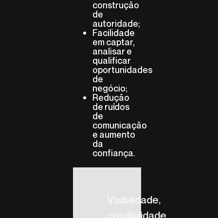
construção
de
autoridade;
Facilidade
em captar,
analisar e
qualificar
oportunidades
de
negócio;
Redução
de ruídos
de
comunicação
e aumento
da
confiança.
Visibilidade,
credibilidade