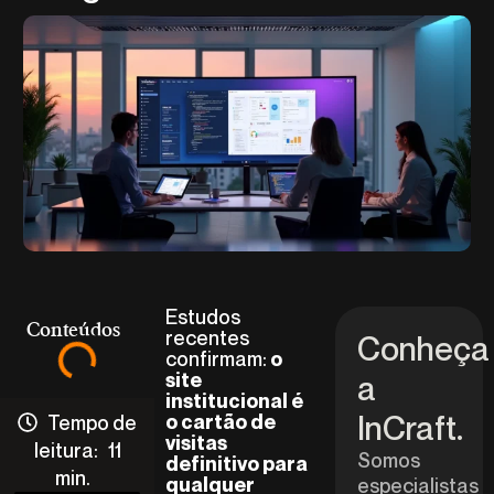
Estudos
Conteúdos
recentes
Conheça
confirmam:
o
site
a
institucional é
InCraft.
Tempo de
o cartão de
visitas
leitura:
11
Somos
definitivo para
min.
qualquer
especialistas