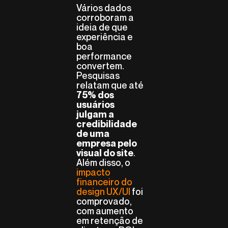
Vários dados
corroboram a
ideia de que
experiência e
boa
performance
convertem.
Pesquisas
relatam que até
75% dos
usuários
julgam a
credibilidade
de uma
empresa pelo
.
visual do site
Além disso, o
impacto
financeiro do
design UX/UI
foi
comprovado,
com aumento
em retenção de