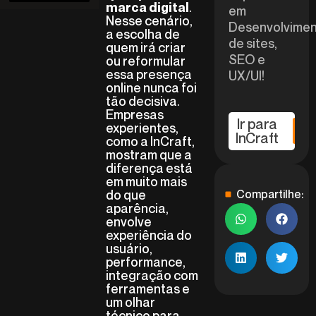
.
marca digital
em
Nesse cenário,
Desenvolvime
a escolha de
de sites,
quem irá criar
SEO e
ou reformular
essa presença
UX/UI!
online nunca foi
tão decisiva.
Empresas
Ir para
experientes,
InCraft
como a InCraft,
mostram que a
diferença está
em muito mais
do que
Compartilhe:
aparência,
envolve
experiência do
usuário,
performance,
integração com
ferramentas e
um olhar
técnico para