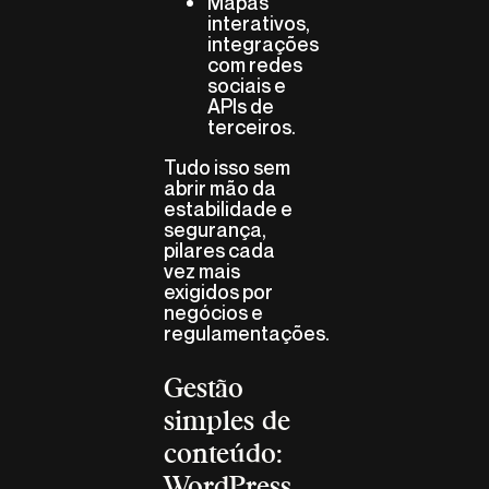
Mapas
interativos,
integrações
com redes
sociais e
APIs de
terceiros.
Tudo isso sem
abrir mão da
estabilidade e
segurança,
pilares cada
vez mais
exigidos por
negócios e
regulamentações.
Gestão
simples de
conteúdo:
WordPress