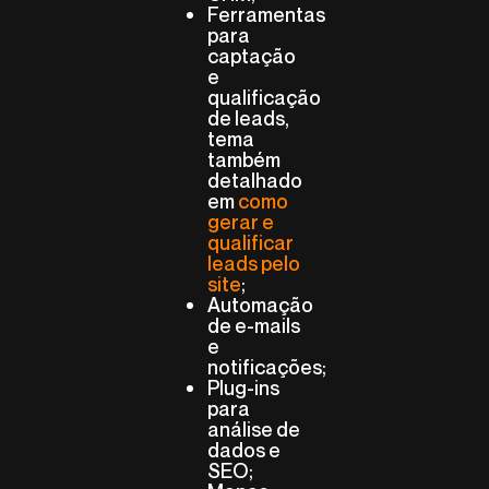
Ferramentas
para
captação
e
qualificação
de leads,
tema
também
detalhado
em
como
gerar e
qualificar
leads pelo
site
;
Automação
de e-mails
e
notificações;
Plug-ins
para
análise de
dados e
SEO;