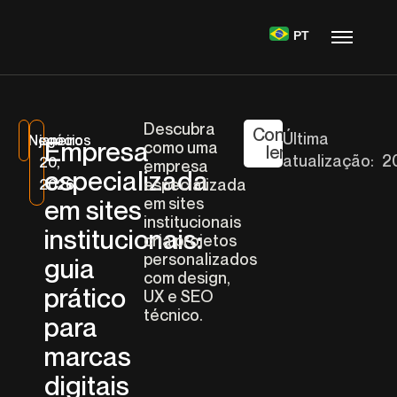
PT
Descubra
Continue
Última
Negócios
janeiro
Empresa
como uma
lendo
atualização:
2
20,
empresa
especializada
especializada
2026
em sites
em sites
institucionais
institucionais:
cria projetos
personalizados
guia
com design,
prático
UX e SEO
técnico.
para
marcas
digitais