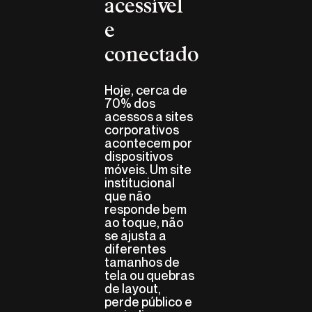
acessível
e
conectado
Hoje, cerca de
70% dos
acessos a sites
corporativos
acontecem por
dispositivos
móveis. Um site
institucional
que não
responde bem
ao toque, não
se ajusta a
diferentes
tamanhos de
tela ou quebras
de layout,
perde público e