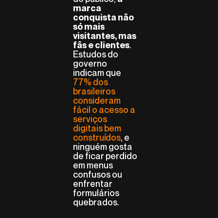
marca
conquista não
só mais
visitantes, mas
.
fãs e clientes
Estudos do
governo
indicam que
77% dos
brasileiros
consideram
fácil o acesso a
serviços
digitais bem
construídos
, e
ninguém gosta
de ficar perdido
em menus
confusos ou
enfrentar
formulários
quebrados.