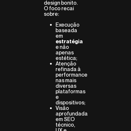
design bonito.
O foco recai
sobre:
Execução
baseada
em
estratégia
e não
apenas
estética;
Atenção
refinada à
performance
nas mais
diversas
plataformas
e
dispositivos;
Visão
aprofundada
em SEO
técnico,
UX e