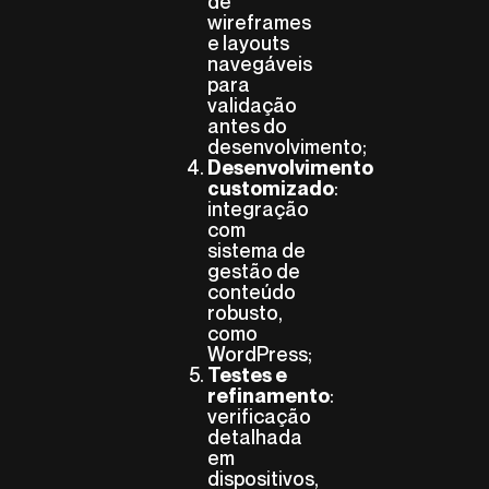
de
wireframes
e layouts
navegáveis
para
validação
antes do
desenvolvimento;
Desenvolvimento
:
customizado
integração
com
sistema de
gestão de
conteúdo
robusto,
como
WordPress;
Testes e
:
refinamento
verificação
detalhada
em
dispositivos,