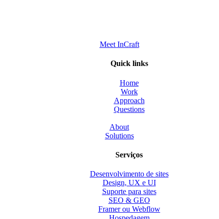
Meet InCraft
Quick links
Home
Work
Approach
Questions
About
Solutions
Serviços
Desenvolvimento de sites
Design, UX e UI
Suporte para sites
SEO & GEO
Framer ou Webflow
Hospedagem